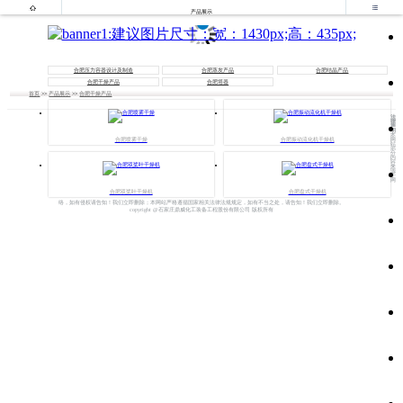


产品展示
合肥压力容器设计及制造
合肥蒸发产品
合肥结晶产品
合肥干燥产品
合肥塔器
首页
>>
产品展示
>>
合肥干燥产品
法
律
声
明
本
网
合肥喷雾干燥
合肥振动流化机干燥机
站
部
分
内
容
来
源
于
网
合肥双桨叶干燥机
合肥盘式干燥机
络，如有侵权请告知！我们立即删除；本网站严格遵循国家相关法律法规规定，如有不当之处，请告知！我们立即删除。
copyright @石家庄鼎威化工装备工程股份有限公司 版权所有