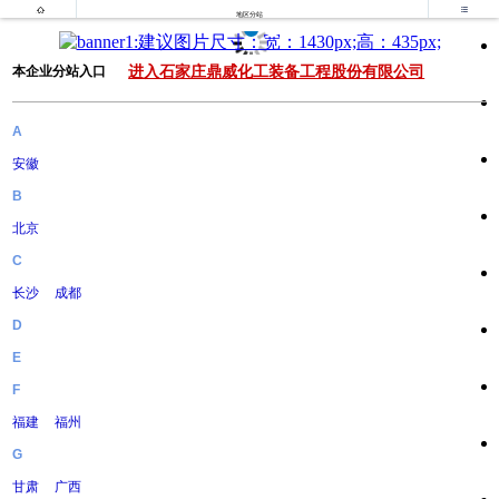


地区分站
进入石家庄鼎威化工装备工程股份有限公司
本企业分站入口
A
安徽
B
北京
C
长沙
成都
D
E
F
福建
福州
G
甘肃
广西