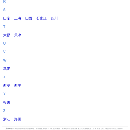
R
S
山东
上海
山西
石家庄
四川
T
太原
天津
U
V
W
武汉
X
西安
西宁
Y
银川
Z
浙江
郑州
法律声明
本网站部分内容来源于网络，如有侵权请告知！我们立即删除；本网站严格遵循国家相关法律法规规定，如有不当之处，请告知！我们立即删除。