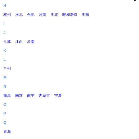
H
杭州
河北
合肥
河南
湖北
呼和浩特
湖南
I
J
江苏
江西
济南
K
L
兰州
M
N
南昌
南京
南宁
内蒙古
宁夏
O
P
Q
青海