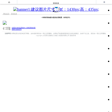


荣誉资质
网站首页
荣誉资质
一种高钙高钠废水蒸发处理装置（专利证书）
上一个产品：
合肥冷冻结晶系统PLC控制系统软著
下一个产品：
合肥*企业证书
法律声明
本网站部分内容来源于网络，如有侵权请告知！我们立即删除；本网站严格遵循国家相关法律法规规定，如有不当之处，请告知！我们立即删除。
copyright @石家庄鼎威化工装备工程股份有限公司 版权所有