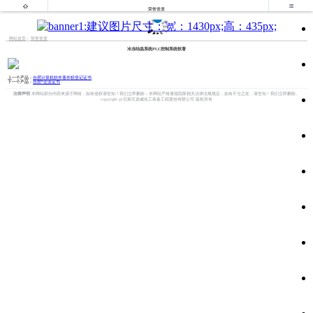


荣誉资质
网站首页
荣誉资质
冷冻结晶系统PLC控制系统软著
上一个产品：
合肥计算机软件著作权登记证书
下一个产品：
合肥*企业证书
法律声明
本网站部分内容来源于网络，如有侵权请告知！我们立即删除；本网站严格遵循国家相关法律法规规定，如有不当之处，请告知！我们立即删除。
copyright @石家庄鼎威化工装备工程股份有限公司 版权所有